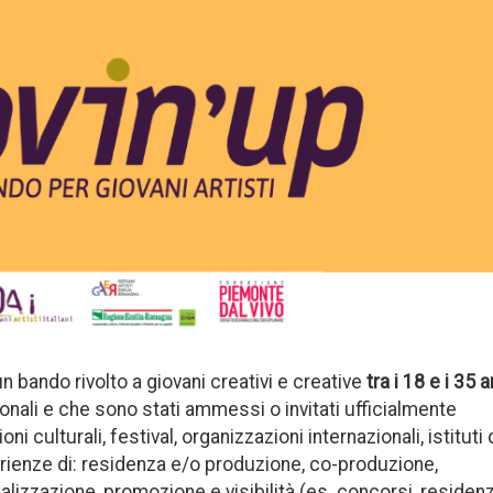
bando rivolto a giovani creativi e creative
tra i 18 e i 35 a
nali e che sono stati ammessi o invitati ufficialmente
ioni culturali, festival, organizzazioni internazionali, istituti 
ienze di: residenza e/o produzione, co-produzione,
lizzazione, promozione e visibilità (es. concorsi, residenz