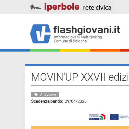
Salta
al
contenuto
principale
Main
navigation
MOVIN'UP XXVII ediz
Arti visive
Scadenza bando
29/04/2026