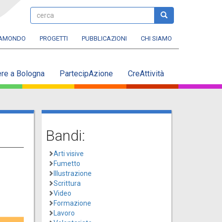
cerca
cerca
RAMONDO
PROGETTI
PUBBLICAZIONI
CHI SIAMO
ere a Bologna
PartecipAzione
CreAttività
Bandi:
Arti visive
Fumetto
Illustrazione
Scrittura
Video
Formazione
Lavoro