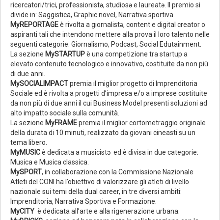
ricercatori/trici, professionistə, studiosə e laureatə. Il premio si
divide in: Saggistica, Graphic novel, Narrativa sportiva.
MyREPORTAGE
è rivolta a giornalistə, content e digital creator o
aspiranti tali che intendono mettere alla prova il loro talento nelle
seguenti categorie: Giornalismo, Podcast, Social Edutainment.
La sezione
MySTARTUP
è una competizione tra startup a
elevato contenuto tecnologico e innovativo, costituite da non più
di due anni.
MySOCIALIMPACT
premia il miglior progetto di Imprenditoria
Sociale ed è rivolta a progetti d’impresa e/o a imprese costituite
da non più di due anni il cui Business Model presenti soluzioni ad
alto impatto sociale sulla comunità.
La sezione
MyFRAME
premia il miglior cortometraggio originale
della durata di 10 minuti, realizzato da giovani cineasti su un
tema libero.
MyMUSIC
è dedicata a musicistə ed è divisa in due categorie:
Musica e Musica classica.
MySPORT
, in collaborazione con la Commissione Nazionale
Atleti del CONI ha l’obiettivo di valorizzare gli atleti di livello
nazionale sui temi della dual career, in tre diversi ambiti:
Imprenditoria, Narrativa Sportiva e Formazione.
MyCITY
è dedicata all’arte e alla rigenerazione urbana.