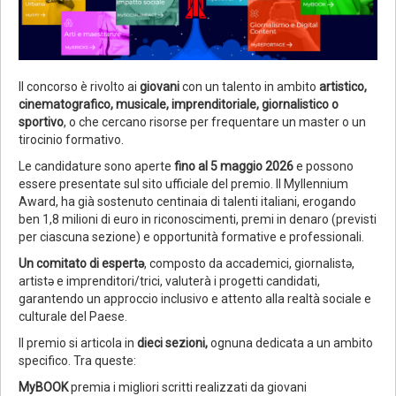
Il concorso è rivolto ai
giovani
con un talento in ambito
artistico,
cinematografico, musicale, imprenditoriale, giornalistico o
sportivo
, o che cercano risorse per frequentare un master o un
tirocinio formativo.
Le candidature sono aperte
fino al 5 maggio 2026
e possono
essere presentate sul sito ufficiale del premio. Il Myllennium
Award, ha già sostenuto centinaia di talenti italiani, erogando
ben 1,8 milioni di euro in riconoscimenti, premi in denaro (previsti
per ciascuna sezione) e opportunità formative e professionali.
Un comitato di espertə
, composto da accademici, giornalistə,
artistə e imprenditori/trici, valuterà i progetti candidati,
garantendo un approccio inclusivo e attento alla realtà sociale e
culturale del Paese.
Il premio si articola in
dieci sezioni,
ognuna dedicata a un ambito
specifico. Tra queste:
MyBOOK
premia i migliori scritti realizzati da giovani