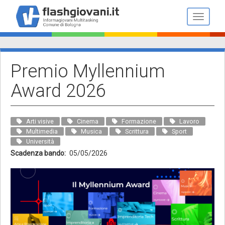
Salta
al
Toggle n
contenuto
principale
Premio Myllennium
Award 2026
Arti visive
Cinema
Formazione
Lavoro
Multimedia
Musica
Scrittura
Sport
Università
Scadenza bando
05/05/2026