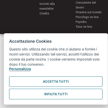
Consulente del
Iscriviti alla
lavoro
newsletter
Finestra sul mondo
Credits
Psicologo on line
PsyinBo
Tutor on line
Servizi per i giovani - Scambi e soggiorni all'estero
Accettazione Cookies
Comune di Bologna | Piazza Maggiore 6 - 40124 Bologna
giovani@comune.bologna.it
Questo sito utilizza dei cookie che ci aiutano a fornire i
nostri servizi. Utilizzando tali servizi, accetti l'utilizzo dei
cookie da parte nostra. I cookie verranno impostati solo
dopo il tuo consenso.
Personalizza
ACCETTA TUTTI
RIFIUTA TUTTI