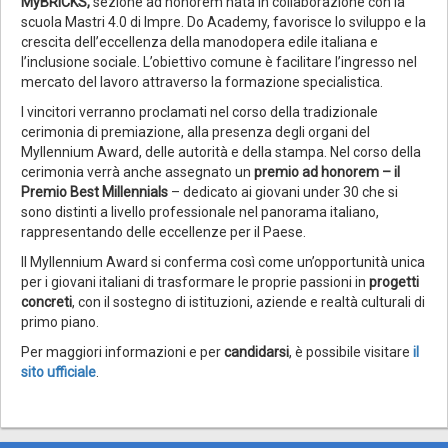
MyBRICKS,
sezione ad honorem nata in collaborazione con la
scuola Mastri 4.0 di Impre. Do Academy, favorisce lo sviluppo e la
crescita dell’eccellenza della manodopera edile italiana e
l’inclusione sociale. L’obiettivo comune è facilitare l’ingresso nel
mercato del lavoro attraverso la formazione specialistica.
I vincitori verranno proclamati nel corso della tradizionale
cerimonia di premiazione, alla presenza degli organi del
Myllennium Award, delle autorità e della stampa. Nel corso della
cerimonia verrà anche assegnato un
premio ad honorem – il
Premio Best Millennials
– dedicato ai giovani under 30 che si
sono distinti a livello professionale nel panorama italiano,
rappresentando delle eccellenze per il Paese.
Il Myllennium Award si conferma così come un’opportunità unica
per i giovani italiani di trasformare le proprie passioni in
progetti
concreti
, con il sostegno di istituzioni, aziende e realtà culturali di
primo piano.
Per maggiori informazioni e per
candidarsi
, è possibile visitare
il
sito ufficiale
.