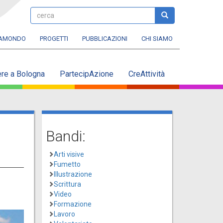
cerca
cerca
RAMONDO
PROGETTI
PUBBLICAZIONI
CHI SIAMO
ere a Bologna
PartecipAzione
CreAttività
Bandi:
Arti visive
Fumetto
Illustrazione
Scrittura
Video
Formazione
Lavoro