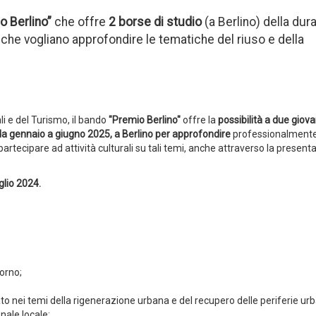
o Berlino”
che offre
2 borse di studio
(a Berlino) della dur
che vogliano approfondire le tematiche del riuso e della
li e del Turismo, il bando
"Premio Berlino"
offre la
possibilità a due giova
da gennaio a giugno 2025, a Berlino per approfondire
professionalment
partecipare ad attività culturali su tali temi, anche attraverso la present
glio 2024.
orno;
ato nei temi della rigenerazione urbana e del recupero delle periferie ur
nale locale;