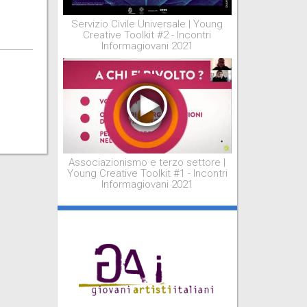
Servizio Civile Universale | Young
Creative Toolkit #2 - Incontri
Informagiovani 2021
Associazionismo e terzo settore |
Young Creative Toolkit #1 - Incontri
Informagiovani 2021