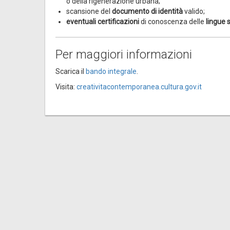
o della rigenerazione urbana;
scansione del
documento di identità
valido;
eventuali certificazioni
di conoscenza delle
lingue 
Per maggiori informazioni
Scarica il
bando integrale
.
Visita:
creativitacontemporanea.cultura.gov.it