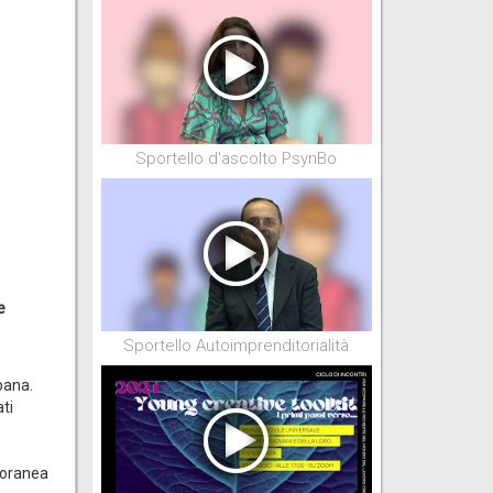
Sportello d'ascolto PsynBo
e
Sportello Autoimprenditorialità
bana.
ti
poranea