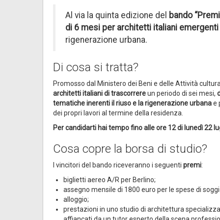
Al via la quinta edizione del
bando “Premi
di 6 mesi per architetti italiani emergenti
rigenerazione urbana.
Di cosa si tratta?
Promosso dal Ministero dei Beni e delle Attività cultura
architetti italiani di trascorrere
un periodo di sei mesi,
tematiche inerenti il riuso e la rigenerazione urbana
e 
dei propri lavori al termine della residenza.
Per candidarti hai tempo fino alle ore 12 di lunedì 22 lu
Cosa copre la borsa di studio?
I vincitori del bando riceveranno i seguenti
premi
:
biglietti aereo A/R per Berlino;
assegno mensile di 1800 euro per le spese di soggi
alloggio;
prestazioni in uno studio di architettura specializz
affiancati da un tutor esperto della scena professio