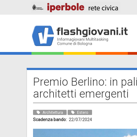
Salta
al
contenuto
principale
Main
navigation
Premio Berlino: in pal
architetti emergenti
Architettura
Estero
Scadenza bando
22/07/2024