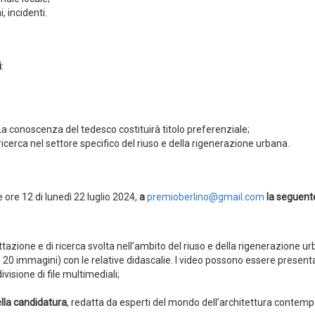
, incidenti.
i
:
a conoscenza del tedesco costituirà titolo preferenziale;
icerca nel settore specifico del riuso e della rigenerazione urbana.
le ore 12 di lunedì 22 luglio 2024,
a
premioberlino@gmail.com
la seguent
azione e di ricerca svolta nell’ambito del riuso e della rigenerazione ur
0 immagini) con le relative didascalie. I video possono essere presenta
visione di file multimediali;
lla candidatura
, redatta da esperti del mondo dell’architettura contem