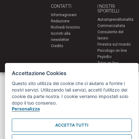
CONTATTI
I NOSTRI
SPORTELLI
Informagiovani
Autoimprenditorialità
Redazione
Commercialista
Richiedi tirocinio
Consulente del
Iscriviti alla
lavoro
newsletter
Finestra sul mondo
Credits
Psicologo on line
PsyinBo
Tutor on line
Accettazione Cookies
Servizi per i giovani - Scambi e soggiorni all'estero
Questo sito utilizza dei cookie che ci aiutano a fornire i
Comune di Bologna | Piazza Maggiore 6 - 40124 Bologna
giovani@comune.bologna.it
nostri servizi. Utilizzando tali servizi, accetti l'utilizzo dei
cookie da parte nostra. I cookie verranno impostati solo
dopo il tuo consenso.
Personalizza
ACCETTA TUTTI