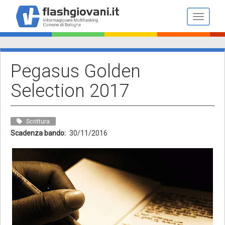
Salta
al
Toggle n
contenuto
principale
Pegasus Golden
Selection 2017
Scrittura
Scadenza bando
30/11/2016