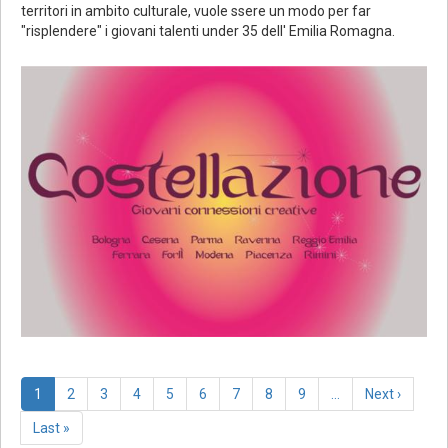
territori in ambito culturale, vuole ssere un modo per far
"risplendere" i giovani talenti under 35 dell' Emilia Romagna.
Paginazione
Pagina
1
Page
2
Page
3
Page
4
Page
5
Page
6
Page
7
Page
8
Page
9
…
Pagina
Next ›
attuale
successiva
Last
Last »
page