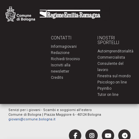
CONTATTI
I NOSTRI
SPORTELLI
Informagiovani
Autoimprenditorialità
Redazione
Commercialista
Richiedi tirocinio
Consulente del
Iscriviti alla
lavoro
newsletter
Finestra sul mondo
Credits
Psicologo on line
PsyinBo
Tutor on line
Servizi per i giovani - Scambi e soggiorni all'estero
Comune di Bologna | Piazza Maggiore 6 - 40124 Bologna
giovani@comune.bologna.it