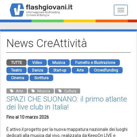
Salta
al
Toggle n
contenuto
principale
News CreAttività
TUTTE
Video
Musica
Fumetto e Illustrazione
Teatro
Danza
Start-up
Arte
Crowdfunding
Cinema
Scrittura
Arte
Musica
Cultura
SPAZI CHE SUONANO: il primo atlante
dei live club in Italia!
Fino al 10 marzo 2026
È attivo il progetto per la nuova mappatura nazionale dei luoghi
dedicati alla musica dal vivo, realizzata da KeepOn LIVE e