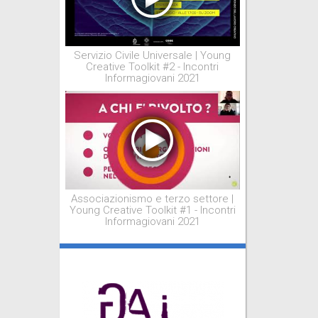
Servizio Civile Universale | Young
Creative Toolkit #2 - Incontri
Informagiovani 2021
Associazionismo e terzo settore |
Young Creative Toolkit #1 - Incontri
Informagiovani 2021