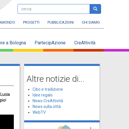
cerca
cerca
RAMONDO
PROGETTI
PUBBLICAZIONI
CHI SIAMO
ere a Bologna
PartecipAzione
CreAttività
Altre notizie di...
Cibo e tradizione
 Lucia
Idee regalo
pio
!
News CreAttività
News sulla città
WebTV