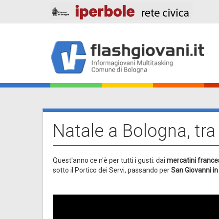
Salta
al
contenuto
principale
Main
navigation
Natale a Bologna, tra
Quest'anno ce n'è per tutti i gusti: dai
mercatini france
sotto il Portico dei Servi, passando per
San Giovanni i