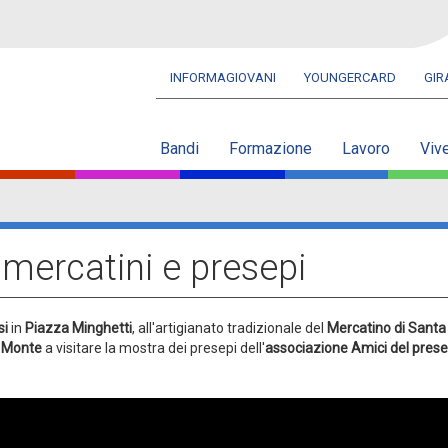
INFORMAGIOVANI
YOUNGERCARD
GI
Navbar
secondaria
Bandi
Formazione
Lavoro
Viv
 mercatini e presepi
si
in
Piazza Minghetti
, all'artigianato tradizionale del
Mercatino di Santa
n Monte
a visitare la mostra dei presepi dell'
associazione Amici del prese