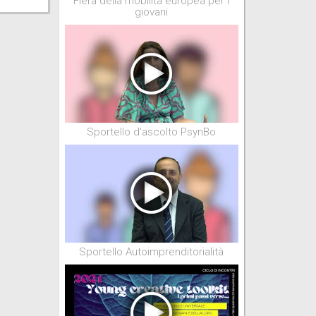
Fiera della mobilità europea per i
giovani
Sportello d'ascolto PsynBo
Sportello Autoimprenditorialità