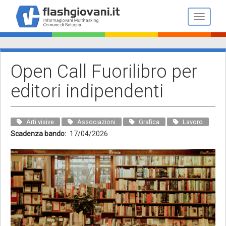
Salta
al
Toggle n
contenuto
principale
Open Call Fuorilibro per
editori indipendenti
Arti visive
Associazioni
Grafica
Lavoro
Scadenza bando
17/04/2026