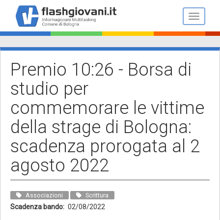
Salta
al
Toggle n
contenuto
principale
Premio 10:26 - Borsa di
studio per
commemorare le vittime
della strage di Bologna:
scadenza prorogata al 2
agosto 2022
Associazioni
Scrittura
Scadenza bando
02/08/2022