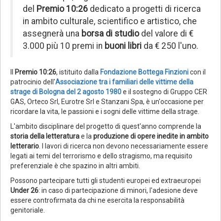
del
Premio 10:26
dedicato a progetti di ricerca
in ambito culturale, scientifico e artistico, che
assegnerà una
borsa di studio
del valore di €
3.000 più 10 premi in
buoni libri
da € 250 l'uno.
Il
Premio 10:26
, istituito dalla
Fondazione Bottega Finzioni
con il
patrocinio dell'
Associazione tra i familiari delle vittime della
strage di Bologna del 2 agosto 1980
e il sostegno di Gruppo CER
GAS, Orteco Srl, Eurotre Srl e Stanzani Spa, è un'occasione per
ricordare la vita, le passioni e i sogni delle vittime della strage.
L'ambito disciplinare del progetto di quest'anno comprende la
storia della letteratura
e la
produzione di opere inedite in ambito
letterario
. I lavori di ricerca non devono necessariamente essere
legati ai temi del terrorismo e dello stragismo, ma requisito
preferenziale è che spazino in altri ambiti.
Possono partecipare tutti gli studenti europei ed extraeuropei
Under 26
: in caso di partecipazione di minori, l'adesione deve
essere controfirmata da chi ne esercita la responsabilità
genitoriale.