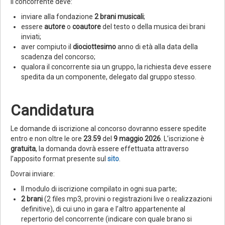
Il concorrente deve:
inviare alla fondazione
2 brani musicali
;
essere
autore
o
coautore
del testo o della musica dei brani
inviati;
aver compiuto il
diociottesimo
anno di età alla data della
scadenza del concorso;
qualora il concorrente sia un gruppo, la richiesta deve essere
spedita da un componente, delegato dal gruppo stesso.
Candidatura
Le domande di iscrizione al concorso dovranno essere spedite
entro e non oltre le ore
23.59
del
9 maggio 2026
.
L’iscrizione è
gratuita
, la domanda dovrà essere effettuata attraverso
l’apposito format presente sul
sito
.
Dovrai inviare:
Il modulo di iscrizione compilato in ogni sua parte;
2 brani
(2 files mp3, provini o registrazioni live o realizzazioni
definitive), di cui uno in gara e l’altro appartenente al
repertorio del concorrente (indicare con quale brano si