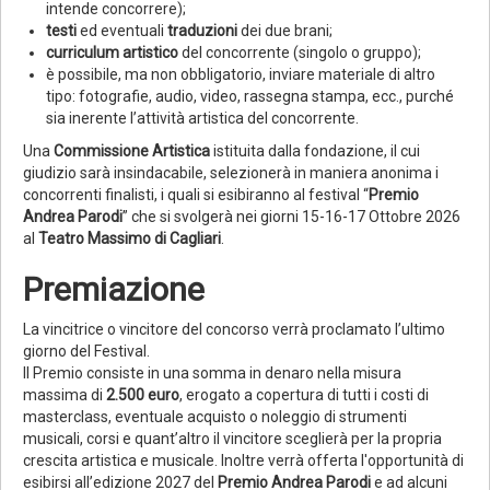
intende concorrere);
testi
ed eventuali
traduzioni
dei due brani;
curriculum artistico
del concorrente (singolo o gruppo);
è possibile, ma non obbligatorio, inviare materiale di altro
tipo: fotografie, audio, video, rassegna stampa, ecc., purché
sia inerente l’attività artistica del concorrente.
Una
Commissione Artistica
istituita dalla fondazione, il cui
giudizio sarà insindacabile, selezionerà in maniera anonima i
concorrenti finalisti, i quali si esibiranno al festival “
Premio
Andrea Parodi
” che si svolgerà nei giorni 15-16-17 Ottobre 2026
al
Teatro Massimo di Cagliari
.
Premiazione
La vincitrice o vincitore del concorso verrà proclamato l’ultimo
giorno del Festival.
Il Premio consiste in una somma in denaro nella misura
massima di
2.500 euro
, erogato a copertura di tutti i costi di
masterclass, eventuale acquisto o noleggio di strumenti
musicali, corsi e quant’altro il vincitore sceglierà per la propria
crescita artistica e musicale. Inoltre verrà offerta l'opportunità di
esibirsi all’edizione 2027 del
Premio Andrea Parodi
e ad alcuni