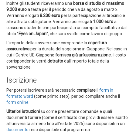
Inoltre gli studenti riceveranno una
borsa di studio di massimo
9.200
euro
a testa per il periodo che va da agosto a marzo.
Verranno erogati
8.200 euro
per la partecipazione al tirocinio e
alle attività obbligatorie. Verranno poi erogati
1.000 euro
a
ciascuno studente che parteciperà a un compito facoltativo dal
titolo "
Eyes on Japan
", che sarà svolto come lavoro di gruppo.
L'importo della sovvenzione comprende la
copertura
assicurativa
per la durata del soggiorno in Giappone. Nel caso in
cui il Centro UE-Giappone
fornisca già un'assicurazione
, il costo
corrispondente verrà
detratto
dall'importo totale della
sovvenzione.
Iscrizione
Per potersi iscrivere sarà necessario
compilare
il
form in
formato word
(come primo step), per poi compilare anche il
form online
.
Ulteriori istruzioni
su come presentare domande e quali
documenti fornire (come il certificato che provi di essere iscritto
all'università almeno fino all'estate 2025) sono disponibili in un
documento
reso disponibile dal programma.