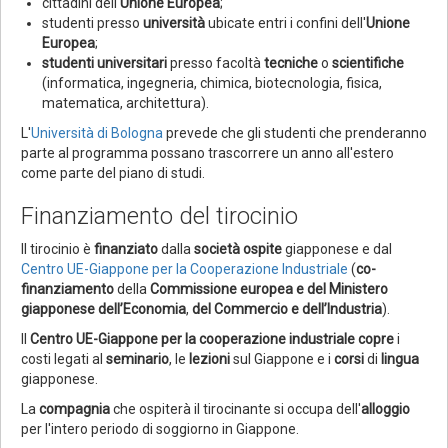
cittadini dell'
Unione Europea
;
studenti presso
università
ubicate entri i confini dell'
Unione
Europea
;
studenti universitari
presso facoltà
tecniche
o
scientifiche
(informatica, ingegneria, chimica, biotecnologia, fisica,
matematica, architettura).
L'
Università di Bologna
prevede che gli studenti che prenderanno
parte al programma possano trascorrere un anno all'estero
come parte del piano di studi.
Finanziamento del tirocinio
Il tirocinio è
finanziato
dalla
società ospite
giapponese e dal
Centro UE-Giappone per la Cooperazione Industriale
(
co-
finanziamento
della
Commissione europea e del Ministero
giapponese dell’Economia
,
del Commercio e dell’Industria
).
Il
Centro UE-Giappone
per la cooperazione industriale copre
i
costi legati al
seminario
, le
lezioni
sul Giappone e i
corsi
di
lingua
giapponese.
La
compagnia
che ospiterà il tirocinante si occupa dell'
alloggio
per l'intero periodo di soggiorno in Giappone.