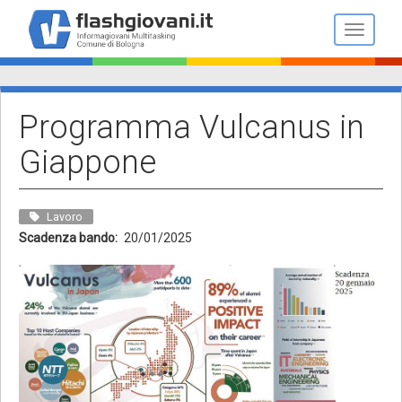
Salta
al
Toggle n
contenuto
principale
Programma Vulcanus in
Giappone
Lavoro
Scadenza bando
20/01/2025