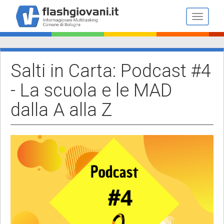
Salta
al
Toggle n
contenuto
principale
Salti in Carta: Podcast #4
- La scuola e le MAD
dalla A alla Z