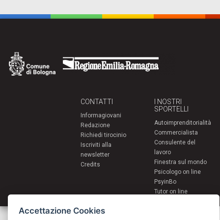
CONTATTI
I NOSTRI
SPORTELLI
Informagiovani
Autoimprenditorialità
Redazione
Commercialista
Richiedi tirocinio
Consulente del
Iscriviti alla
lavoro
newsletter
Finestra sul mondo
Credits
Psicologo on line
PsyinBo
Tutor on line
Accettazione Cookies
Servizi per i giovani - Scambi e soggiorni all'estero