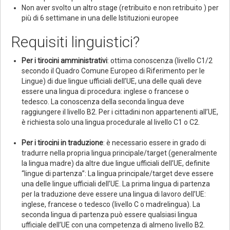
Non aver svolto un altro stage (retribuito e non retribuito ) per
più di 6 settimane in una delle Istituzioni europee
Requisiti linguistici?
Per i tirocini amministrativi
: ottima conoscenza (livello C1/2
secondo il Quadro Comune Europeo di Riferimento per le
Lingue) di due lingue ufficiali dell’UE, una delle quali deve
essere una lingua di procedura: inglese o francese o
tedesco. La conoscenza della seconda lingua deve
raggiungere il livello B2. Per i cittadini non appartenenti all’UE,
è richiesta solo una lingua procedurale al livello C1 o C2.
Per i tirocini in traduzione
: è necessario essere in grado di
tradurre nella propria lingua principale/target (generalmente
la lingua madre) da altre due lingue ufficiali dell’UE, definite
“lingue di partenza”: La lingua principale/target deve essere
una delle lingue ufficiali dell’UE. La prima lingua di partenza
per la traduzione deve essere una lingua di lavoro dell’UE:
inglese, francese o tedesco (livello C o madrelingua). La
seconda lingua di partenza può essere qualsiasi lingua
ufficiale dell’UE con una competenza di almeno livello B2.