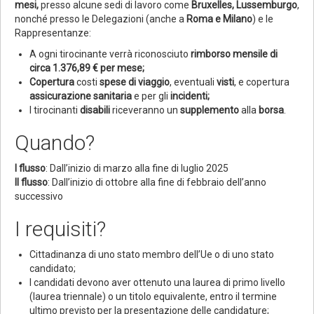
mesi,
presso alcune sedi di lavoro come
Bruxelles, Lussemburgo
,
nonché presso le Delegazioni (anche a
Roma e Milano
) e le
Rappresentanze:
A ogni tirocinante verrà riconosciuto
rimborso mensile di
circa 1.376,89 € per mese;
Copertura
costi
spese di viaggio
, eventuali
visti
, e copertura
assicurazione sanitaria
e per gli
incidenti;
I tirocinanti
disabili
riceveranno un
supplemento
alla
borsa
.
Quando?
I flusso
: Dall’inizio di marzo alla fine di luglio 2025
II flusso
: Dall’inizio di ottobre alla fine di febbraio dell’anno
successivo
I requisiti?
Cittadinanza di uno stato membro dell’Ue o di uno stato
candidato;
I candidati devono aver ottenuto una laurea di primo livello
(laurea triennale) o un titolo equivalente, entro il termine
ultimo previsto per la presentazione delle candidature;