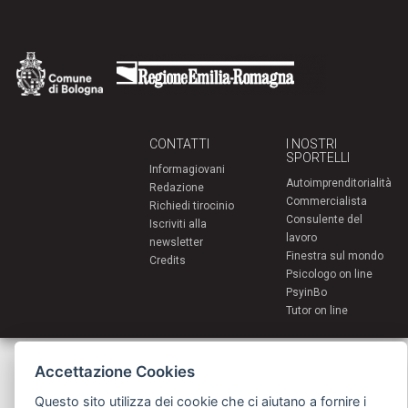
CONTATTI
I NOSTRI
SPORTELLI
Informagiovani
Autoimprenditorialità
Redazione
Commercialista
Richiedi tirocinio
Consulente del
Iscriviti alla
lavoro
newsletter
Finestra sul mondo
Credits
Psicologo on line
PsyinBo
Tutor on line
Servizi per i giovani - Scambi e soggiorni all'estero
Accettazione Cookies
Comune di Bologna | Piazza Maggiore 6 - 40124 Bologna
giovani@comune.bologna.it
Questo sito utilizza dei cookie che ci aiutano a fornire i