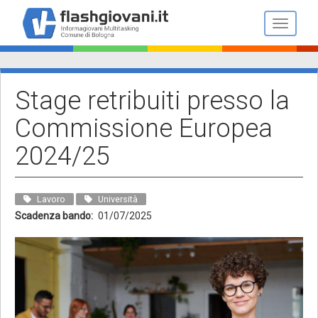
Salta
al
Toggle n
contenuto
principale
Stage retribuiti presso la
Commissione Europea
2024/25
Lavoro
Università
Scadenza bando
01/07/2025