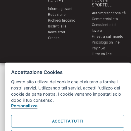
CONTATTI
I NOSTRI
SPORTELLI
Informagiovani
Autoimprenditorialità
Redazione
Commercialista
Richiedi tirocinio
Consulente del
Iscriviti alla
lavoro
newsletter
Finestra sul mondo
Credits
Psicologo on line
PsyinBo
Tutor on line
Servizi per i giovani - Scambi e soggiorni all'estero
Accettazione Cookies
Comune di Bologna | Piazza Maggiore 6 - 40124 Bologna
giovani@comune.bologna.it
Questo sito utilizza dei cookie che ci aiutano a fornire i
nostri servizi. Utilizzando tali servizi, accetti l'utilizzo dei
cookie da parte nostra. I cookie verranno impostati solo
dopo il tuo consenso.
Personalizza
ACCETTA TUTTI