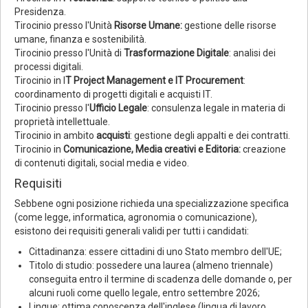
Presidenza.
Tirocinio presso l'Unità
Risorse Umane:
gestione delle risorse
umane, finanza e sostenibilità.
Tirocinio presso l'Unità di
Trasformazione Digitale
: analisi dei
processi digitali.
Tirocinio in I
T Project Management e IT Procurement
:
coordinamento di progetti digitali e acquisti IT.
Tirocinio presso l'
Ufficio Legale
: consulenza legale in materia di
proprietà intellettuale.
Tirocinio in ambito
acquisti
: gestione degli appalti e dei contratti.
Tirocinio in
Comunicazione, Media creativi e Editoria:
creazione
di contenuti digitali, social media e video.
Requisiti
Sebbene ogni posizione richieda una specializzazione specifica
(come legge, informatica, agronomia o comunicazione),
esistono dei requisiti generali validi per tutti i candidati:
Cittadinanza: essere cittadini di uno Stato membro dell'UE;
Titolo di studio: possedere una laurea (almeno triennale)
conseguita entro il termine di scadenza delle domande o, per
alcuni ruoli come quello legale, entro settembre 2026;
Lingue: ottima conoscenza dell'inglese (lingua di lavoro