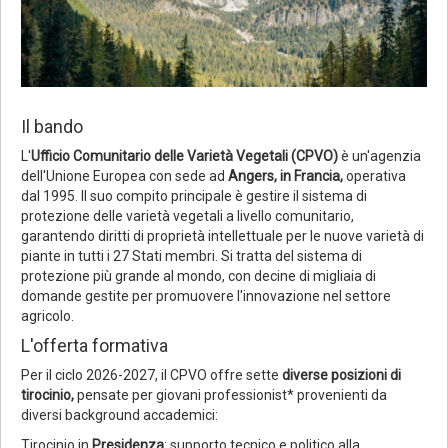
Il bando
L'
Ufficio Comunitario delle Varietà Vegetali (CPVO)
è un'agenzia
dell'Unione Europea con sede ad
Angers, in Francia,
operativa
dal 1995. Il suo compito principale è gestire il sistema di
protezione delle varietà vegetali a livello comunitario,
garantendo diritti di proprietà intellettuale per le nuove varietà di
piante in tutti i 27 Stati membri. Si tratta del sistema di
protezione più grande al mondo, con decine di migliaia di
domande gestite per promuovere l'innovazione nel settore
agricolo.
L'offerta formativa
Per il ciclo 2026-2027, il CPVO offre sette
diverse posizioni di
tirocinio,
pensate per giovani professionist* provenienti da
diversi background accademici:
Tirocinio in
Presidenza
: supporto tecnico e politico alla