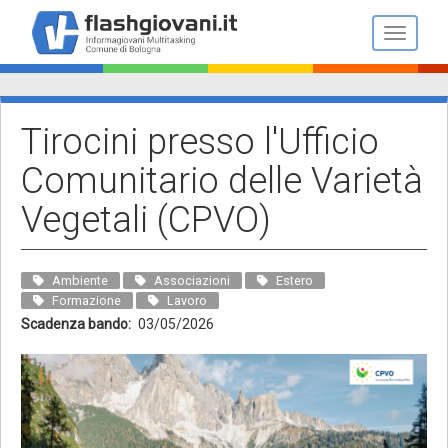
Salta
al
Toggle n
contenuto
principale
Tirocini presso l'Ufficio
Comunitario delle Varietà
Vegetali (CPVO)
Ambiente
Associazioni
Estero
Formazione
Lavoro
Scadenza bando
03/05/2026