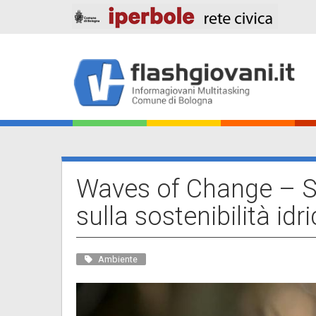
Salta
al
contenuto
principale
Main
navigation
Waves of Change – Sc
sulla sostenibilità idr
Ambiente