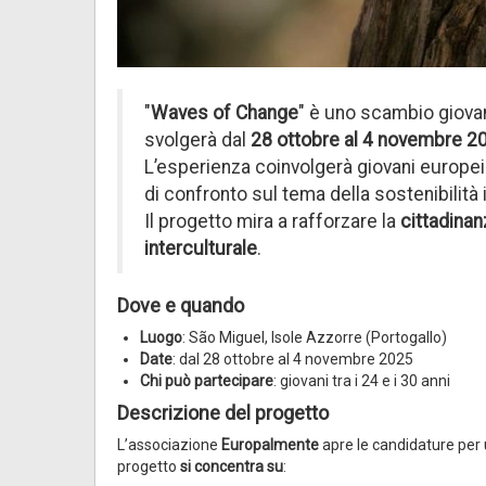
"
Waves of Change
" è uno scambio giova
svolgerà dal
28 ottobre al 4 novembre 
L’esperienza coinvolgerà giovani europei i
di confronto sul tema della sostenibilità
Il progetto mira a rafforzare la
cittadinan
interculturale
.
Dove e quando
Luogo
: São Miguel, Isole Azzorre (Portogallo)
Date
: dal 28 ottobre al 4 novembre 2025
Chi può partecipare
: giovani tra i 24 e i 30 anni
Descrizione del progetto
L’associazione
Europalmente
apre le candidature per 
progetto
si concentra su
: