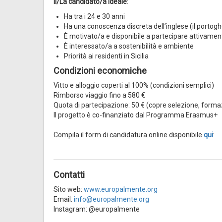
Il/La candidato/a ideale
:
Ha tra i 24 e 30 anni
Ha una conoscenza discreta dell’inglese (il portogh
È motivato/a e disponibile a partecipare attivamen
È interessato/a a sostenibilità e ambiente
Priorità ai residenti in Sicilia
Condizioni economiche
Vitto e alloggio coperti al 100% (condizioni semplici)
Rimborso viaggio fino a 580 €
Quota di partecipazione: 50 € (copre selezione, form
Il progetto è co-finanziato dal Programma Erasmus+
Compila il form di candidatura online disponibile
qui
:
Contatti
Sito web:
www.europalmente.org
Email:
info@europalmente.org
Instagram: @europalmente