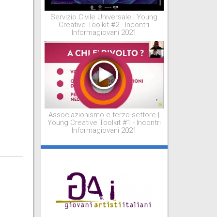
Servizio Civile Universale | Young
Creative Toolkit #2 - Incontri
Informagiovani 2021
Associazionismo e terzo settore |
Young Creative Toolkit #1 - Incontri
Informagiovani 2021