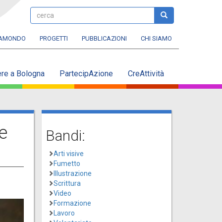
cerca
cerca
RAMONDO
PROGETTI
PUBBLICAZIONI
CHI SIAMO
ere a Bologna
PartecipAzione
CreAttività
e
Bandi:
Arti visive
Fumetto
Illustrazione
Scrittura
Video
Formazione
Lavoro