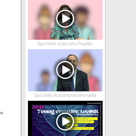
Sportello d'ascolto PsynBo
Sportello Autoimprenditorialità
ri