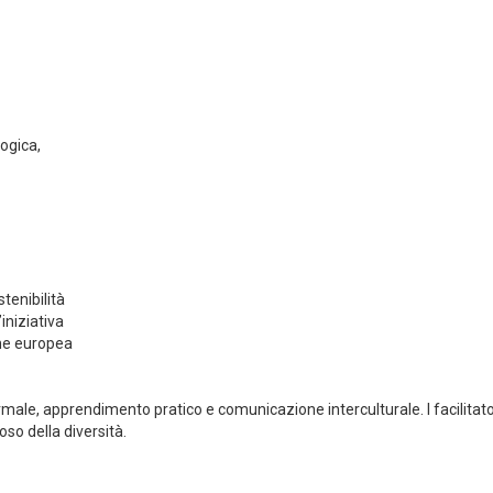
ogica,
tenibilità
iniziativa
one europea
male, apprendimento pratico e comunicazione interculturale. I facilitato
so della diversità.