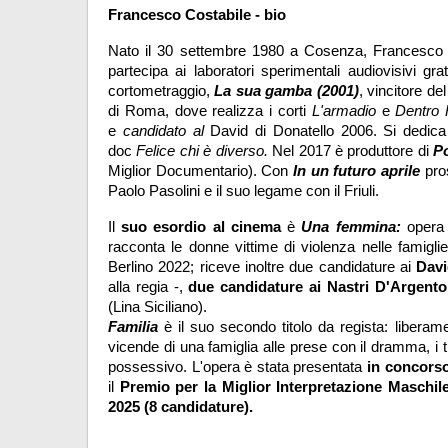
Francesco Costabile - bio
Nato il 30 settembre 1980 a Cosenza, Francesco Co
partecipa ai laboratori sperimentali audiovisivi grat
cortometraggio, 
La sua gamba (2001)
, vincitore de
di Roma, dove realizza i corti 
L'armadio
 e 
Dentro
e 
candidato al 
David di Donatello 2006. Si dedica
doc 
Felice chi è diverso.
 Nel 2017 è produttore di 
Po
Miglior Documentario). Con 
In un futuro aprile
 pro
Paolo Pasolini e il suo legame con il Friuli. 
Il 
suo esordio al cinema
 è 
Una femmina: 
opera 
racconta le donne vittime di violenza nelle famigli
Berlino 2022; riceve inoltre due candidature ai 
Davi
alla regia -, 
due candidature ai Nastri D'Argento
(Lina Siciliano).
Familia
è il suo secondo titolo da regista: liberamen
vicende di una famiglia alle prese con il dramma, i t
possessivo. L'opera è stata presentata 
in concorso
il 
Premio per la Miglior Interpretazione Maschi
2025 (8 candidature).