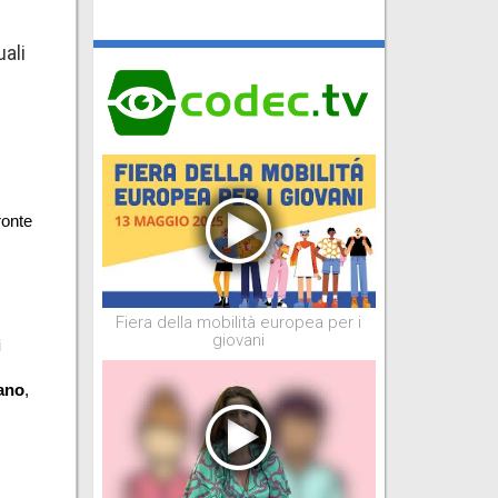
uali
onte 
Fiera della mobilità europea per i
giovani
 
iano
, 