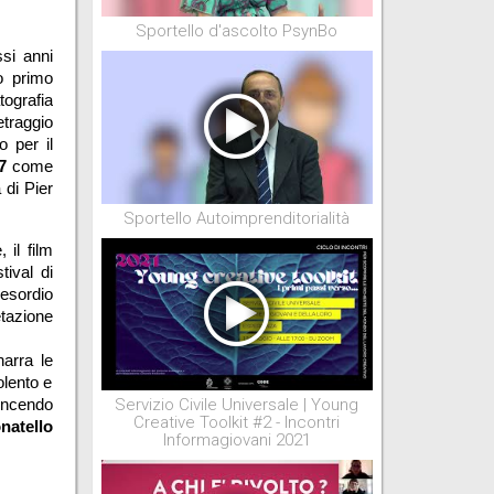
Sportello d'ascolto PsynBo
i anni 
 primo 
ografia 
traggio 
per il 
7
come 
di Pier 
Sportello Autoimprenditorialità
 il film 
ival di 
esordio 
tazione 
narra le 
lento e 
Servizio Civile Universale | Young
incendo 
Creative Toolkit #2 - Incontri
natello 
Informagiovani 2021