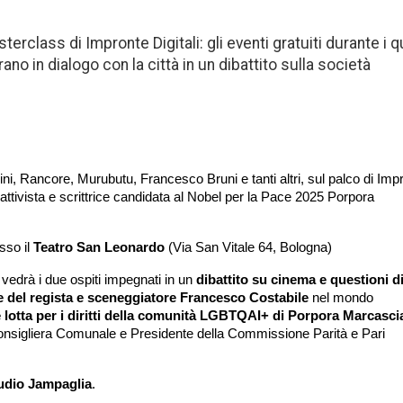
erclass di Impronte Digitali: gli eventi gratuiti durante i q
rano in dialogo con la città in un dibattito sulla società
i, Rancore, Murubutu, Francesco Bruni e tanti altri, sul palco di Impr
'attivista e scrittrice candidata al Nobel per la Pace 2025 Porpora 
sso il 
Teatro San Leonardo
 (Via San Vitale 64, Bologna)
edrà i due ospiti impegnati in un 
dibattito su cinema e questioni di
e del regista e sceneggiatore Francesco Costabile
 nel mondo 
 e lotta per i diritti della comunità LGBTQAI+ di Porpora Marcasc
onsigliera Comunale e Presidente della Commissione Parità e Pari 
udio Jampaglia
.