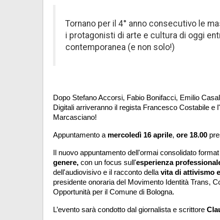
Tornano per il 4° anno consecutivo le mast
i protagonisti di arte e cultura di oggi ent
contemporanea (e non solo!)
Dopo Stefano Accorsi, Fabio Bonifacci, Emilio Casalin
Digitali arriveranno il regista Francesco Costabile e l
Marcasciano! 
Appuntamento a 
mercoledì 16 aprile
, 
ore 18.00 
pre
Il nuovo appuntamento dell'ormai consolidato format v
genere,
 con un focus sull'
esperienza professional
dell'audiovisivo e il racconto della 
vita di attivismo
presidente onoraria del Movimento Identità Trans, C
Opportunità per il Comune di Bologna. 
L’evento sarà condotto dal giornalista e scrittore 
Cla