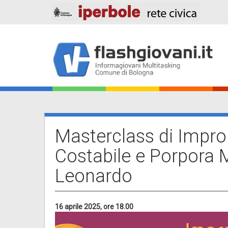
Salta
al
contenuto
principale
Main
navigation
Masterclass di Impron
Costabile e Porpora 
Leonardo
16 aprile 2025, ore 18.00