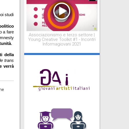
i studi 
olitico 
o a fare 
Associazionismo e terzo settore |
mnesty 
Young Creative Toolkit #1 - Incontri
tunità
.
Informagiovani 2021
 della 
le trans 
 verrà 
ine