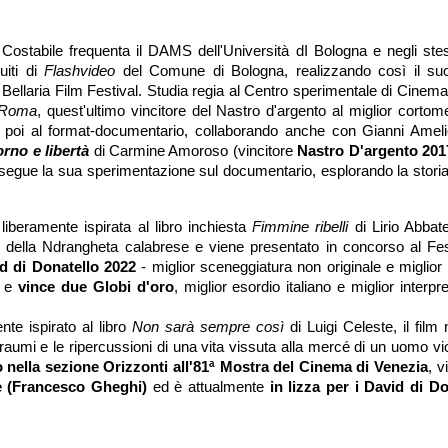
stabile frequenta il DAMS dell'Università dI Bologna e negli stess
uiti di 
Flashvideo 
del Comune di Bologna, realizzando così il suo
l Bellaria Film Festival. Studia regia al Centro sperimentale di Cinemat
 Roma
, quest'ultimo vincitore del Nastro d'argento al miglior cortome
 poi al format-documentario, collaborando anche con Gianni Amelio 
rno e libertà
 di Carmine Amoroso (vincitore 
Nastro D'argento 201
segue la sua sperimentazione sul documentario, esplorando la storia 
liberamente ispirata al libro inchiesta 
Fimmine ribelli
 di Lirio Abbate,
e della Ndrangheta calabrese e viene presentato in concorso al Fest
d di Donatello 2022
 - miglior sceneggiatura non originale e miglior 
 e 
vince due Globi d'oro
, miglior esordio italiano e miglior interpre
te ispirato al libro 
Non sarà sempre così 
di Luigi Celeste, il film 
raumi e le ripercussioni di una vita vissuta alla mercé di un uomo vio
 nella sezione Orizzonti all'81ª Mostra del Cinema di Venezia
, v
le (Francesco Gheghi)
 ed è attualmente 
in lizza per i David di Do