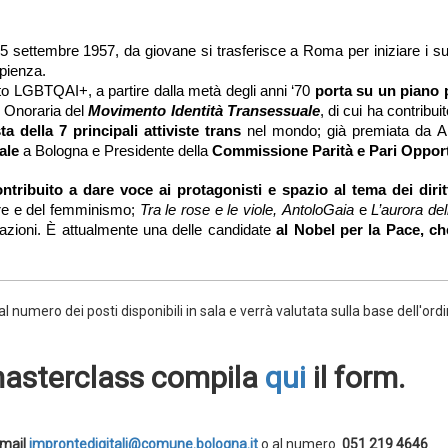
5 settembre 1957, da giovane si trasferisce a Roma per iniziare i suo
apienza. 
o LGBTQAI+, a partire dalla metà degli anni ‘70
 porta su un piano p
e Onoraria del 
Movimento Identità Transessuale
, di cui ha contribuit
a della 7 principali attiviste trans
 nel mondo; già premiata da A
ale 
a Bologna e Presidente della 
Commissione Parità e Pari Oppor
ntribuito a dare voce ai protagonisti e spazio al tema dei diritti
ere e del femminismo; 
Tra le rose e le viole,
AntoloGaia
 e
 L’aurora del
azioni. È attualmente una delle candidate 
al Nobel per la Pace, che
 al numero dei posti disponibili in sala e verrà valutata sulla base dell'ord
a masterclass compila
qui
il form.
mail
improntedigitali@
comune.bologna.it
o al numero
051 219 4646
.