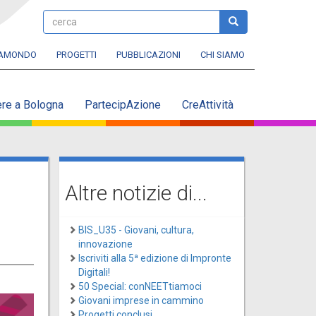
cerca
cerca
RAMONDO
PROGETTI
PUBBLICAZIONI
CHI SIAMO
ere a Bologna
PartecipAzione
CreAttività
Altre notizie di...
BIS_U35 - Giovani, cultura,
innovazione
Iscriviti alla 5ª edizione di Impronte
Digitali!
50 Special: conNEETtiamoci
Giovani imprese in cammino
Progetti conclusi