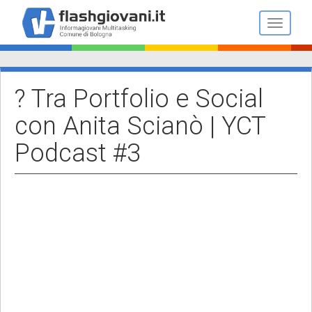
Salta
al
Toggle n
contenuto
principale
? Tra Portfolio e Social
con Anita Scianò | YCT
Podcast #3