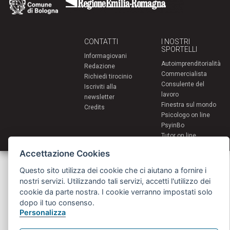
CONTATTI
I NOSTRI
SPORTELLI
Informagiovani
Autoimprenditorialità
Redazione
Commercialista
Richiedi tirocinio
Consulente del
Iscriviti alla
lavoro
newsletter
Finestra sul mondo
Credits
Psicologo on line
PsyinBo
Tutor on line
Accettazione Cookies
Servizi per i giovani - Scambi e soggiorni all'estero
Comune di Bologna | Piazza Maggiore 6 - 40124 Bologna
Questo sito utilizza dei cookie che ci aiutano a fornire i
giovani@comune.bologna.it
nostri servizi. Utilizzando tali servizi, accetti l'utilizzo dei
cookie da parte nostra. I cookie verranno impostati solo
dopo il tuo consenso.
Personalizza