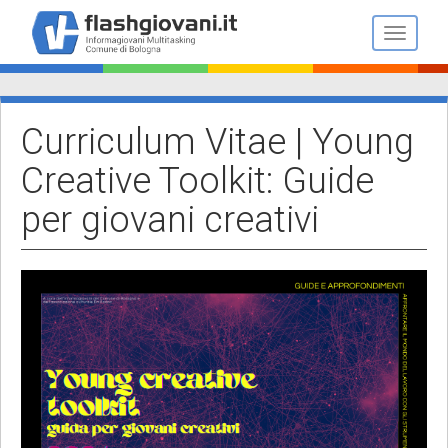
Salta
al
Toggle n
contenuto
principale
Curriculum Vitae | Young
Creative Toolkit: Guide
per giovani creativi