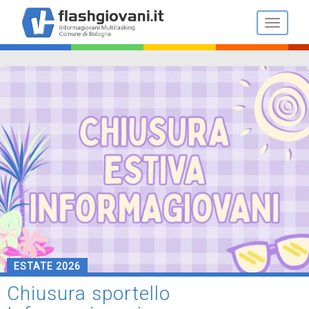
Salta
al
Toggle n
contenuto
principale
ESTATE 2026
Chiusura sportello