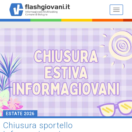
Salta
al
Toggle n
contenuto
principale
ESTATE 2026
Chiusura sportello