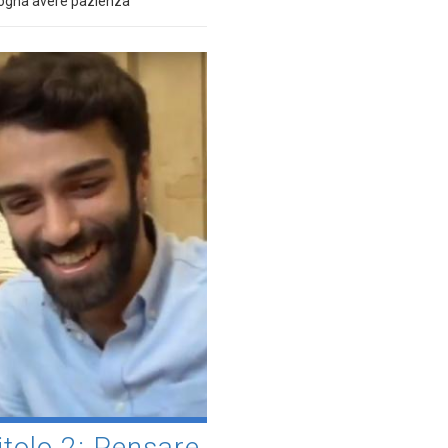
isogna avere pazienza"
olo 2: Pensare