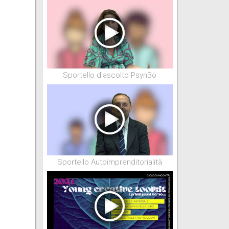
Sportello d'ascolto PsynBo
Sportello Autoimprenditorialità