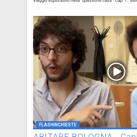
Viaggio esplorativo nella "questione casa". Cap. 1: "B
FLASHINCHIESTE
ABITARE BOLOGNA - Capit