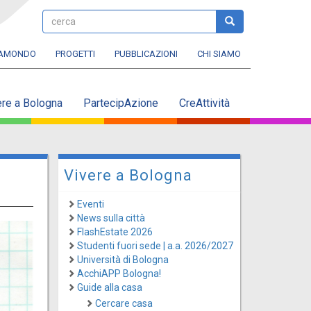
cerca
cerca
RAMONDO
PROGETTI
PUBBLICAZIONI
CHI SIAMO
ere a Bologna
PartecipAzione
CreAttività
Vivere a Bologna
Eventi
News sulla città
FlashEstate 2026
Studenti fuori sede | a.a. 2026/2027
Università di Bologna
AcchiAPP Bologna!
Guide alla casa
Cercare casa