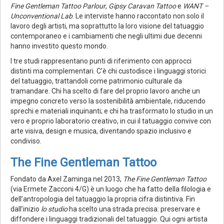
Fine Gentleman Tattoo Parlour
,
Gipsy Caravan Tattoo
e
WANT –
Unconventional Lab
. Le interviste hanno raccontato non solo il
lavoro degli artisti, ma soprattutto la loro visione del tatuaggio
contemporaneo e i cambiamenti che negli ultimi due decenni
hanno investito questo mondo.
I tre studi rappresentano punti di riferimento con approcci
distinti ma complementari. C’è chi custodisce i linguaggi storici
del tatuaggio, trattandoli come patrimonio culturale da
tramandare. Chi ha scelto di fare del proprio lavoro anche un
impegno concreto verso la sostenibilità ambientale, riducendo
sprechi e materiali inquinanti; e chi ha trasformato lo studio in un
vero e proprio laboratorio creativo, in cui il tatuaggio convive con
arte visiva, design e musica, diventando spazio inclusivo e
condiviso.
The Fine Gentleman Tattoo
Fondato da Axel Zaminga nel 2013,
The Fine Gentleman Tattoo
(via Ermete Zacconi 4/G) è un luogo che ha fatto della filologia e
dell’antropologia del tatuaggio la propria cifra distintiva. Fin
dall’inizio
lo studio
ha scelto una strada precisa: preservare e
diffondere i linguaggi tradizionali del tatuaggio. Qui ogni artista