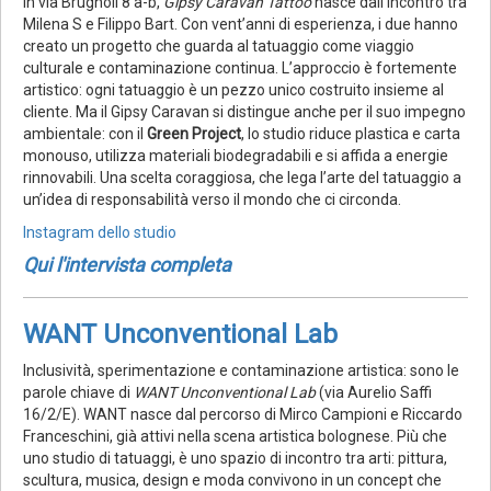
In via Brugnoli 8 a-b,
Gipsy Caravan Tattoo
nasce dall’incontro tra
Milena S e Filippo Bart. Con vent’anni di esperienza, i due hanno
creato un progetto che guarda al tatuaggio come viaggio
culturale e contaminazione continua. L’approccio è fortemente
artistico: ogni tatuaggio è un pezzo unico costruito insieme al
cliente. Ma il Gipsy Caravan si distingue anche per il suo impegno
ambientale: con il
Green Project
, lo studio riduce plastica e carta
monouso, utilizza materiali biodegradabili e si affida a energie
rinnovabili. Una scelta coraggiosa, che lega l’arte del tatuaggio a
un’idea di responsabilità verso il mondo che ci circonda.
Instagram dello studio
Qui l'intervista completa
WANT Unconventional Lab
Inclusività, sperimentazione e contaminazione artistica: sono le
parole chiave di
WANT Unconventional Lab
(via Aurelio Saffi
16/2/E). WANT nasce dal percorso di Mirco Campioni e Riccardo
Franceschini, già attivi nella scena artistica bolognese. Più che
uno studio di tatuaggi, è uno spazio di incontro tra arti: pittura,
scultura, musica, design e moda convivono in un concept che