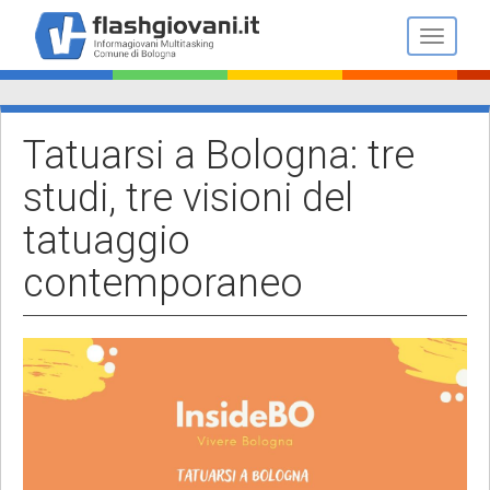
Salta
al
Toggle n
contenuto
principale
Tatuarsi a Bologna: tre
studi, tre visioni del
tatuaggio
contemporaneo