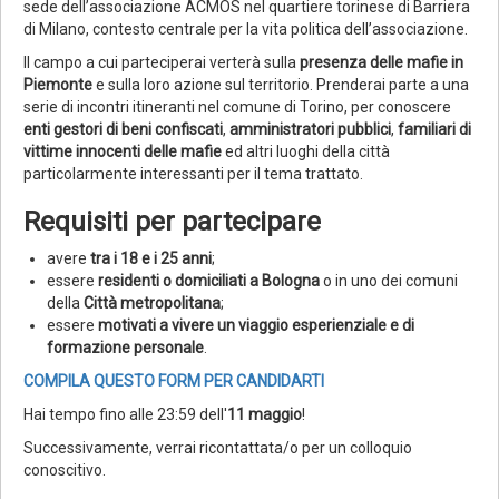
sede dell’associazione ACMOS nel quartiere torinese di Barriera
di Milano, contesto centrale per la vita politica dell’associazione.
Il campo a cui parteciperai verterà sulla
presenza delle mafie in
Piemonte
e sulla loro azione sul territorio. Prenderai parte a una
serie di incontri itineranti nel comune di Torino, per conoscere
enti gestori di beni confiscati
,
amministratori pubblici
,
familiari di
vittime innocenti delle mafie
ed altri luoghi della città
particolarmente interessanti per il tema trattato.
Requisiti per partecipare
avere
tra i 18 e i 25 anni
;
essere
residenti o domiciliati a Bologna
o in uno dei comuni
della
Città metropolitana
;
essere
motivati a vivere un viaggio esperienziale e di
formazione personale
.
COMPILA QUESTO FORM PER CANDIDARTI
Hai tempo fino alle 23:59 dell'
11 maggio
!
Successivamente, verrai ricontattata/o per un colloquio
conoscitivo.