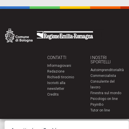
CONTATTI
I NOSTRI
SPORTELLI
Informagiovani
Autoimprenditorialità
Redazione
Commercialista
Richiedi tirocinio
Consulente del
Iscriviti alla
lavoro
newsletter
Finestra sul mondo
Credits
Psicologo on line
PsyinBo
Tutor on line
Servizi per i giovani - Scambi e soggiorni all'estero
Comune di Bologna | Piazza Maggiore 6 - 40124 Bologna