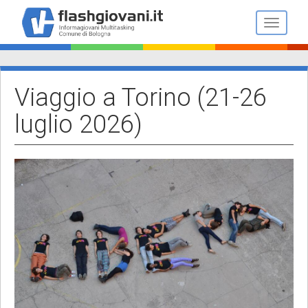
Salta
al
Toggle n
contenuto
principale
Viaggio a Torino (21-26
luglio 2026)