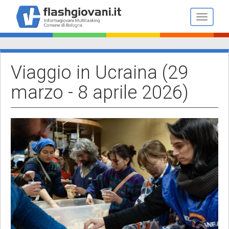
Salta
al
Toggle n
contenuto
principale
Viaggio in Ucraina (29
marzo - 8 aprile 2026)