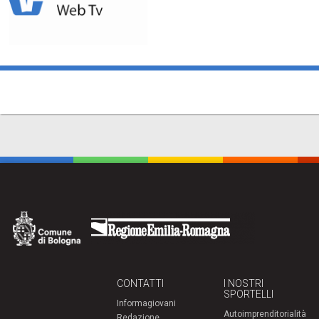
CONTATTI
I NOSTRI
SPORTELLI
Informagiovani
Autoimprenditorialità
Redazione