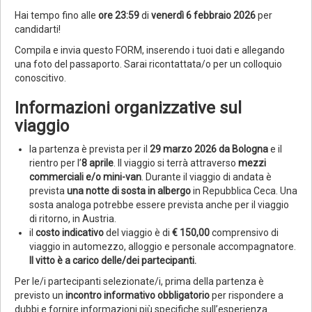
Hai tempo fino alle
ore 23:59
di
venerdì 6 febbraio 2026
per
candidarti!
Compila e invia questo FORM, inserendo i tuoi dati e allegando
una foto del passaporto. Sarai ricontattata/o per un colloquio
conoscitivo.
Informazioni organizzative sul
viaggio
la partenza è prevista per il
29 marzo 2026
da Bologna
e il
rientro per l’
8 aprile
. Il viaggio si terrà attraverso
mezzi
commerciali e/o mini-van
. Durante il viaggio di andata è
prevista
una notte di sosta in albergo
in Repubblica Ceca. Una
sosta analoga potrebbe essere prevista anche per il viaggio
di ritorno, in Austria.
il
costo indicativo
del viaggio è di
€ 150,00
comprensivo di
viaggio in automezzo, alloggio e personale accompagnatore.
Il vitto è a carico delle/dei partecipanti.
Per le/i partecipanti selezionate/i, prima della partenza è
previsto un
incontro informativo obbligatorio
per rispondere a
dubbi e fornire informazioni più specifiche sull’esperienza.