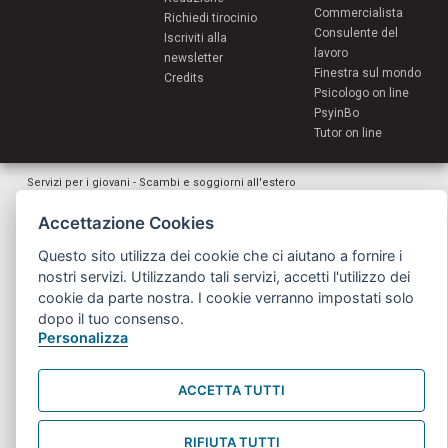
Commercialista
Richiedi tirocinio
Consulente del
Iscriviti alla
lavoro
newsletter
Finestra sul mondo
Credits
Psicologo on line
PsyinBo
Tutor on line
Servizi per i giovani - Scambi e soggiorni all'estero
Comune di Bologna | Piazza Maggiore 6 - 40124 Bologna
giovani@comune.bologna.it
Accettazione Cookies
Questo sito utilizza dei cookie che ci aiutano a fornire i
nostri servizi. Utilizzando tali servizi, accetti l'utilizzo dei
cookie da parte nostra. I cookie verranno impostati solo
dopo il tuo consenso.
Personalizza
ACCETTA TUTTI
RIFIUTA TUTTI