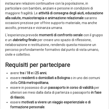
instaurare relazioni continuative con la popolazione, in
particolare con bambini, anziani e persone in condizioni di
maggiore fragilità. Le
attività di consegna degli aiuti, educazione
alla salute, musicoterapia e animazione relazionale
saranno
occasioni preziose per offrire supporto materiale, ma anche
ascolto, presenza e vicinanza umana.
L'esperienza prevede
momenti di confronto serale
con il gruppo
e un
debriefing
finale
per creare uno spazio di riflessione,
rielaborazione e restituzione, rendendo questa missione un
percorso profondamente formativo dal punto di vista umano,
civile e collettivo.
Requisiti per partecipare
avere
tra i 18 e i 25 anni
;
essere
residenti o domiciliati a Bologna
o in uno dei comuni
della
Città metropolitana
;
essere in possesso di un
passaporto in corso di validità
per
ulteriori sei mesi dalla data di partenza o passaporto
in fase
di rilascio
;
essere
motivati a vivere un viaggio esperienziale e di
formazione personale
.